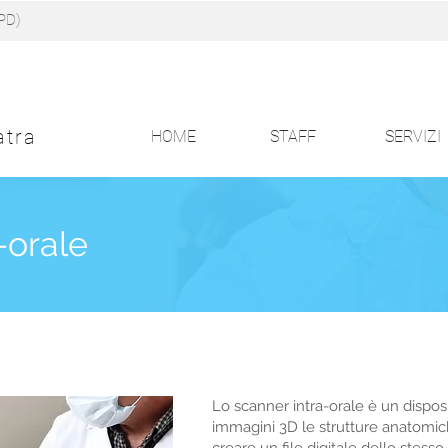
(PD)
Davide Stievano
atra
HOME
STAFF
SERVIZI
-orale
Lo scanner intra-orale è un disposi
immagini 3D le strutture anatomic