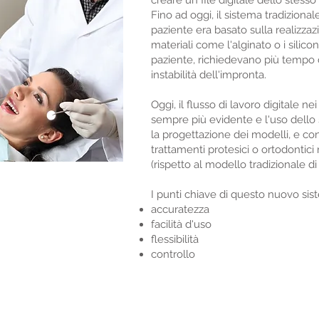
creare un file digitale dello stess
Fino ad oggi, il sistema tradizional
paziente era basato sulla realizza
materiali come l'alginato o i silico
paziente, richiedevano più tempo d
instabilità dell'impronta.
Oggi, il flusso di lavoro digitale n
sempre più evidente e l'uso dello 
la progettazione dei modelli, e c
trattamenti protesici o ortodontic
(rispetto al modello tradizionale d
I punti chiave di questo nuovo si
accuratezza
facilità d'uso
flessibilità
controllo