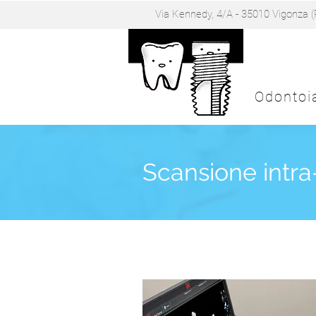
Via Kennedy, 4/A - 35010 Vigonza 
Dott. 
Odontoi
Scansione intra