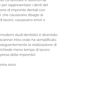
o su cui lavorare in autonomia.
e per rappresentare i denti del
zione di impronte dentali con
ni, che causavano disagio al
i lavoro, causavano errori o
ei moderni studi dentistici è diventato
scanner intra-orale ha semplificato
onseguentemente la realizzazione di
i richiede meno tempo di lavoro
i presa delle impronte).
stema sono