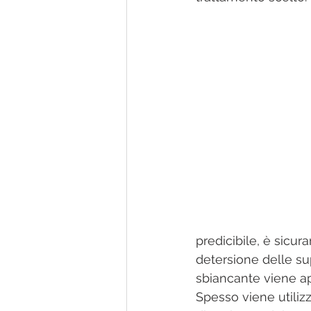
predicibile, è sicur
detersione delle sup
sbiancante viene app
Spesso viene utilizz