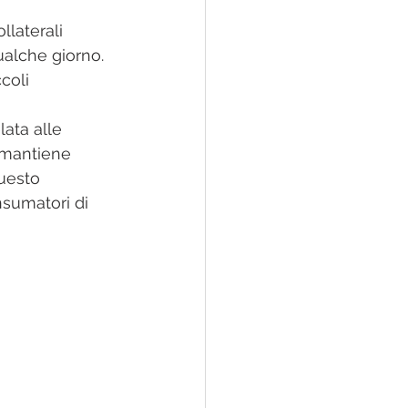
llaterali 
alche giorno. 
coli 
ata alle 
i mantiene 
uesto 
sumatori di 