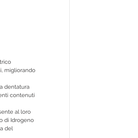
rico 
i, migliorando 
a dentatura 
enti contenuti 
ente al loro 
o di Idrogeno 
a del 