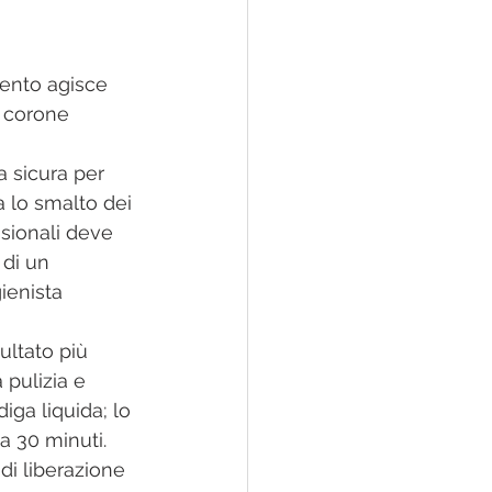
ento agisce 
u corone 
a sicura per 
na lo smalto dei 
sionali deve 
di un 
ienista 
ultato più 
 pulizia e 
iga liquida; lo 
a 30 minuti. 
di liberazione 