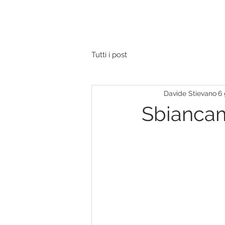
Tutti i post
Davide Stievano
6 
Sbianca